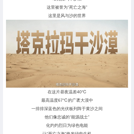
这里被誉为“死亡之海”
这里是风与沙的世界
在这片昼夜温差40℃
最高温度67℃的广袤大漠中
一排排深蓝色的光伏板列阵于黄沙之间
他们像忠诚的“能源战士”
化灼灼烈日为绿色电能
让“死亡之海”焕发绿电生机